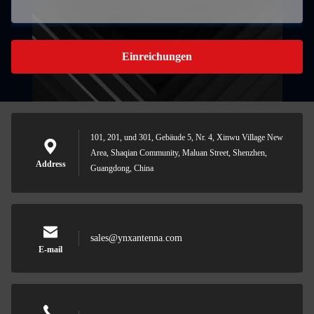
Einreichungen
101, 201, und 301, Gebäude 5, Nr. 4, Xinwu Village New
Area, Shaqian Community, Maluan Street, Shenzhen,
Address
Guangdong, China
sales@ynxantenna.com
E-mail