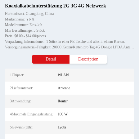
Koaxialkabelunterstützung 2G 3G 4G Netzwerk
Herkunftsort: Guangdong, China
Markenname: YNX
Modellnummer: Einx-kjh
Min Bestellmenge: 5 Stück
Preis: $6.00 - $14.00/pieces
Verpackung Informationen: 1 Stück in einer PE-Tasche und alles in einem Karton.
Versorgungsmaterial-Fähigkeit: 20000 Ketten/Ketten pro Tag 4G Dongle LPDA Antennenunterstützung 2G 3G 4G Netzwerk
Detail
Description
1Chipset:
WLAN
2Lieferantenart:
Antenne
3Anwendung:
Router
4Maximale Eingangsleistung:
100 W
5Gewinn (dBi):
12dbi