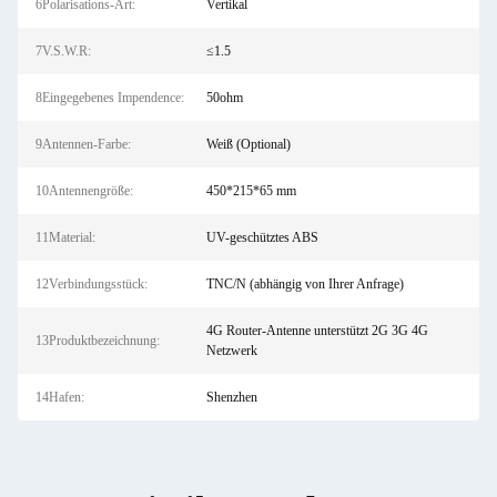
6Polarisations-Art:
Vertikal
7V.S.W.R:
≤1.5
8Eingegebenes Impendence:
50ohm
9Antennen-Farbe:
Weiß (Optional)
10Antennengröße:
450*215*65 mm
11Material:
UV-geschütztes ABS
12Verbindungsstück:
TNC/N (abhängig von Ihrer Anfrage)
4G Router-Antenne unterstützt 2G 3G 4G
13Produktbezeichnung:
Netzwerk
14Hafen:
Shenzhen