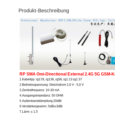
Produkt-Beschreibung
RP SMA Omi-Directional External 2.4G 5G GSM
1.
Kabeltyp: rg178, rg136, rg58, rg1.13.rg1.37
2.
Betriebsspannung: Gleichstrom 2,0 V - 5,0 V
3.
Zentralfrequenz: 10-30 mA
4.
Ausgangsimpedanz: 50 OHM
5.
Außenbanddämpfung:20dBi
6.
Verstärkergewinn: 5dBi±3dBi
7.
Lärm: ≤ 1.5