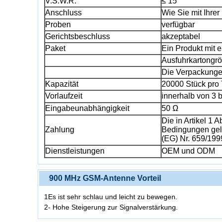
V.S.W.R.
≤ 15
Anschluss
Wie Sie mit Ihr
Proben
verfügbar
Gerichtsbeschluss
akzeptabel
Paket
Ein Produkt mit
Ausfuhrkartong
Die Verpackunge
Kapazität
20000 Stück pro
Vorlaufzeit
innerhalb von 3 
Eingabeunabhängigkeit
50 Ω
Die in Artikel 1
Zahlung
Bedingungen gelt
(EG) Nr. 659/199
Dienstleistungen
OEM und ODM
900 MHz GSM-Antenne Vorteil
1Es ist sehr schlau und leicht zu bewegen.
2- Hohe Steigerung zur Signalverstärkung.