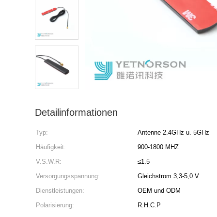
Detailinformationen
Typ:
Antenne 2.4GHz u. 5GHz
Häufigkeit:
900-1800 MHZ
V.S.W.R:
≤1.5
Versorgungsspannung:
Gleichstrom 3,3-5,0 V
Dienstleistungen:
OEM und ODM
Polarisierung:
R.H.C.P