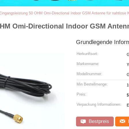
Eingangsleistung 50 OHM Omi-Directional Indoor GSM Antenne für nahtlose
OHM Omi-Directional Indoor GSM Anten
Grundlegende Infor
Herkunftsort:
G
Markenname:
Y
Modellnummer:
G
Min Bestellmenge:
1
Preis:
$
Verpackung Informationen:
E
Bestpreis