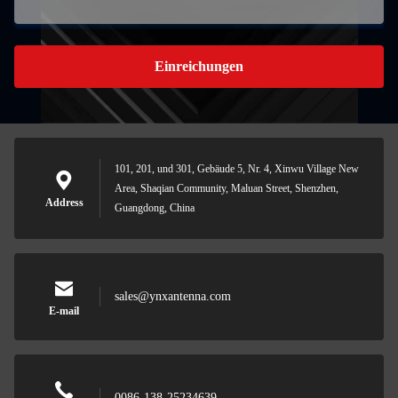
Einreichungen
101, 201, und 301, Gebäude 5, Nr. 4, Xinwu Village New
Area, Shaqian Community, Maluan Street, Shenzhen,
Address
Guangdong, China
sales@ynxantenna.com
E-mail
0086-138-25234639