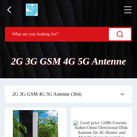
2G 3G GSM 4G 5G Antenne
2G 3G GSM 4G 5G Antenne
(304)