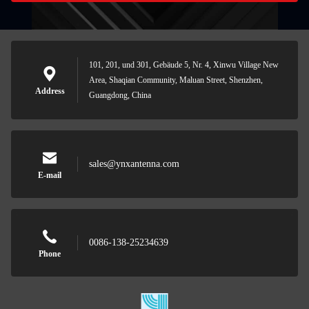
101, 201, und 301, Gebäude 5, Nr. 4, Xinwu Village New
Area, Shaqian Community, Maluan Street, Shenzhen,
Address
Guangdong, China
sales@ynxantenna.com
E-mail
0086-138-25234639
Phone