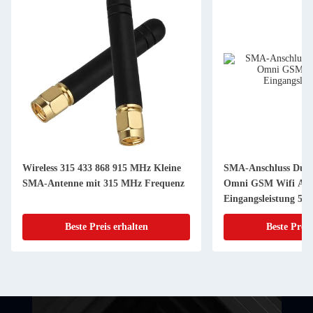
Wireless 315 433 868 915 MHz Kleine
SMA-Anschluss Dual
SMA-Antenne mit 315 MHz Frequenz
Omni GSM Wifi Ant
Eingangsleistung 50
Beste Preis erhalten
Beste Preis