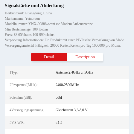
Signalstärke und Abdeckung
Herkunftsort: Guangdong, China
Markenname: Yetnorson
Modellnummer: YNX-00888-omni zte Modem Außenantenne
Min Bestellmenge: 100 Ketten
Preis: $3.65/chains 100-999 chains
Verpackung Informationen: Ein Produkt mit einer PE-Tasche Verpackung von Made In China 5dBi Antenne ZTE Modem Wifi Antenne Omn
Versorgungsmaterial-Fähigkeit: 20000 Ketten/Ketten pro Tag 1000000 pro Monat
Detail
Description
1Typ:
Antenne 2.4GHz u. 5GHz
2Frequenz ((MHz):
2400-2500MHz
3Gewinn (dBi):
5dbi
4Versorgungsspannung:
Gleichstrom 3,3-5,0 V
5V.S.W.R:
≤1.5