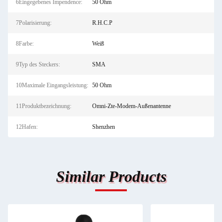
6Eingegebenes Impendence:
50 Ohm
7Polarisierung:
R.H.C.P
8Farbe:
Weiß
9Typ des Steckers:
SMA
10Maximale Eingangsleistung:
50 Ohm
11Produktbezeichnung:
Omni-Zte-Modem-Außenantenne
12Hafen:
Shenzhen
Similar Products