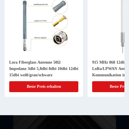
Lora Fiberglass Antenne 50Ω
915 MHz 868 12dbi 1
Impedanz 3dbi 5,8dbi 8dbi 10dbi 12dbi
LoRa/LPWAN Antenne
15dbi weiß/grau/schwarz
Kommunikation im 
Beste Preis erhalten
Beste Preis