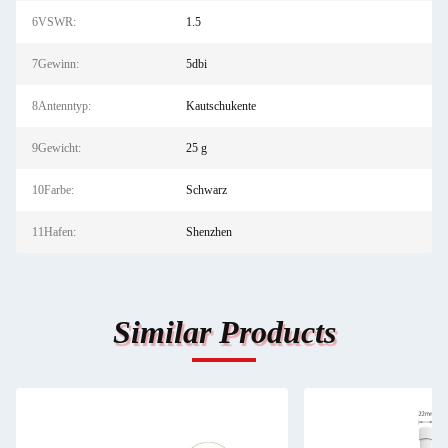
6VSWR:
1.5
7Gewinn:
5dbi
8Antenntyp:
Kautschukente
9Gewicht:
25 g
10Farbe:
Schwarz
11Hafen:
Shenzhen
Similar Products