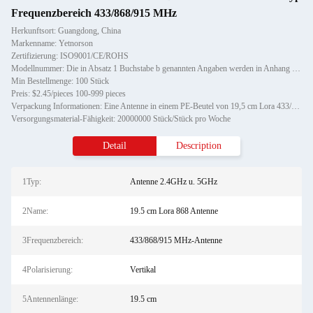
Frequenzbereich 433/868/915 MHz
Herkunftsort: Guangdong, China
Markenname: Yetnorson
Zertifizierung: ISO9001/CE/ROHS
Modellnummer: Die in Absatz 1 Buchstabe b genannten Angaben werden in Anhang I der Verordnung (EU) Nr. 182/2011 au
Min Bestellmenge: 100 Stück
Preis: $2.45/pieces 100-999 pieces
Verpackung Informationen: Eine Antenne in einem PE-Beutel von 19,5 cm Lora 433/868/915 MHz Antenne 5 dB Whip Antenne für das L
Versorgungsmaterial-Fähigkeit: 20000000 Stück/Stück pro Woche
Detail
Description
1Typ:
Antenne 2.4GHz u. 5GHz
2Name:
19.5 cm Lora 868 Antenne
3Frequenzbereich:
433/868/915 MHz-Antenne
4Polarisierung:
Vertikal
5Antennenlänge:
19.5 cm