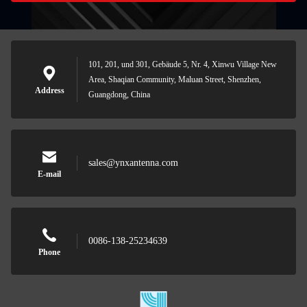
101, 201, und 301, Gebäude 5, Nr. 4, Xinwu Village New
Area, Shaqian Community, Maluan Street, Shenzhen,
Address
Guangdong, China
sales@ynxantenna.com
E-mail
0086-138-25234639
Phone