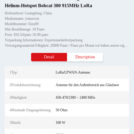
Helium-Hotspot Bobcat 300 915MHz LoRa
Herkunftsort: Guangdong, China
Markenname: yetnorson
Modellnummer: Einx09
Min Bestellmenge: 10 Paare
Preis: $16.54/pairs 10-99 pairs
Verpackung Informationen: Exportstandardverpackung
Versorgungsmaterial-Fähigkeit: 20000 Paare / Paare pro Monat wir haben unsere eigene Fabrik
Detail
Description
1Typ:
LoRa/LPWAN-Antenne
2Produktbezeichnung:
Antenne für den Außenbereich aus Glasfaser
3Häufigkeit:
450-470/2300 ~ 2400 MHz
4Maximale Eingangsleistung:
50 Ohm
5Macht:
100 W