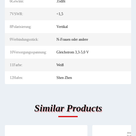
6Gewinn:
35dBi
7VSWR:
<1,5
8Polarisierung:
Vertikal
9Verbindungsstück:
N-Frauen oder andere
10Versorgungsspannung:
Gleichstrom 3,3-5,0 V
11Farbe:
Weiß
12Hafen:
Shen Zhen
Similar Products