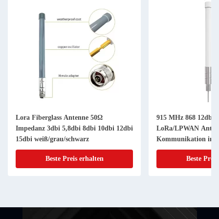
Lora Fiberglass Antenne 50Ω
915 MHz 868 12dbi 1
Impedanz 3dbi 5,8dbi 8dbi 10dbi 12dbi
LoRa/LPWAN Antenne
15dbi weiß/grau/schwarz
Kommunikation im 
Beste Preis erhalten
Beste Preis