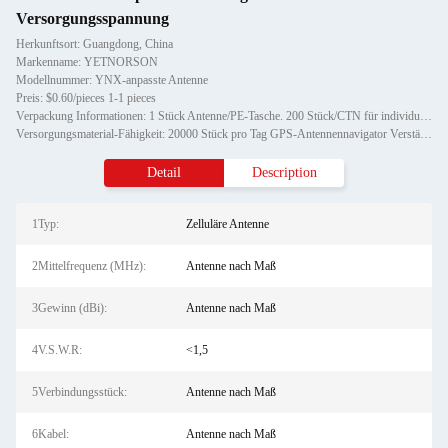
Versorgungsspannung
Herkunftsort: Guangdong, China
Markenname: YETNORSON
Modellnummer: YNX-anpasste Antenne
Preis: $0.60/pieces 1-1 pieces
Verpackung Informationen: 1 Stück Antenne/PE-Tasche. 200 Stück/CTN für individuelle Antennen
Versorgungsmaterial-Fähigkeit: 20000 Stück pro Tag GPS-Antennennavigator Verstärker
Detail
Description
1Typ:
Zelluläre Antenne
2Mittelfrequenz (MHz):
Antenne nach Maß
3Gewinn (dBi):
Antenne nach Maß
4V.S.W.R:
<1,5
5Verbindungsstück:
Antenne nach Maß
6Kabel:
Antenne nach Maß