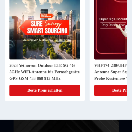
2023 Yetnorson Outdoor LTE 5G 4G
VHF174-230/UHF470
5GHz WiFi-Antenne für Fernsehgeräte
Antenne Super Septe
GPS GSM 433 868 915 MHz
Probe Kostenlose Ve
Beste Preis erhalten
Beste Preis