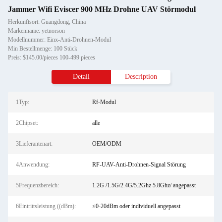
Jammer Wifi Eviscer 900 MHz Drohne UAV Störmodul
Herkunftsort: Guangdong, China
Markenname: yetnorson
Modellnummer: Einx-Anti-Drohnen-Modul
Min Bestellmenge: 100 Stück
Preis: $145.00/pieces 100-499 pieces
Detail
Description
1Typ:
Rf-Modul
2Chipset:
alle
3Lieferantenart:
OEM/ODM
4Anwendung:
RF-UAV-Anti-Drohnen-Signal Störung
5Frequenzbereich:
1.2G /1.5G/2.4G/5.2Ghz 5.8Ghz/ angepasst
6Eintrittsleistung ((dBm):
≤0-20dBm oder individuell angepasst