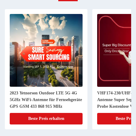
2023 Yetnorson Outdoor LTE 5G 4G
VHF174-230/UHF470
5GHz WiFi-Antenne für Fernsehgeräte
Antenne Super Septe
GPS GSM 433 868 915 MHz
Probe Kostenlose Ve
Beste Preis erhalten
Beste Preis