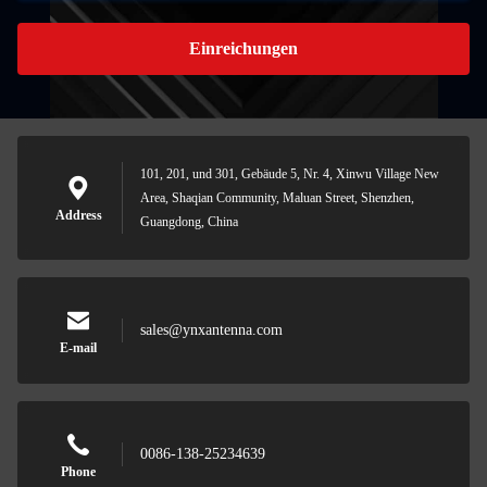
Einreichungen
101, 201, und 301, Gebäude 5, Nr. 4, Xinwu Village New
Area, Shaqian Community, Maluan Street, Shenzhen,
Address
Guangdong, China
sales@ynxantenna.com
E-mail
0086-138-25234639
Phone