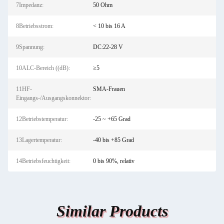
7Impedanz:
50 Ohm
8Betriebsstrom:
< 10 bis 16 A
9Spannung:
DC:22-28 V
10ALC-Bereich ((dB):
≥5
11HF-
SMA-Frauen
Eingangs-/Ausgangskonnektor:
12Betriebstemperatur:
-25 ~ +65 Grad
13Lagertemperatur:
-40 bis +85 Grad
14Betriebsfeuchtigkeit:
0 bis 90%, relativ
Similar Products